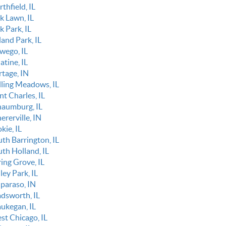
thfield, IL
k Lawn, IL
k Park, IL
and Park, IL
wego, IL
atine, IL
rtage, IN
lling Meadows, IL
nt Charles, IL
haumburg, IL
ererville, IN
kie, IL
uth Barrington, IL
uth Holland, IL
ing Grove, IL
ley Park, IL
lparaso, IN
dsworth, IL
ukegan, IL
st Chicago, IL