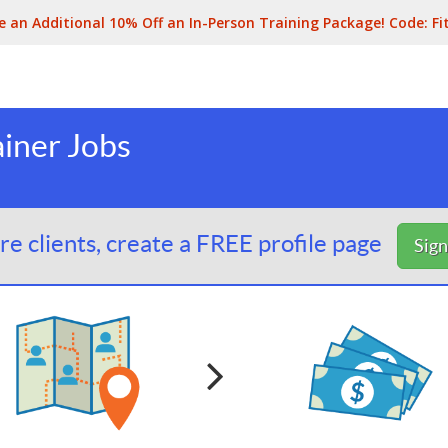
e an Additional 10% Off an In-Person Training Package! Code:
Fi
ainer Jobs
e clients, create a FREE profile page
Sig