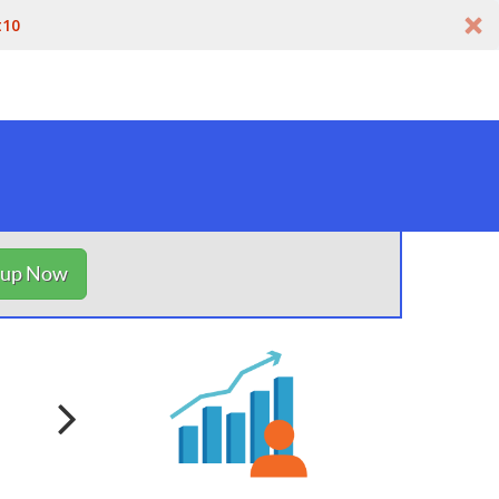
t10
nup Now