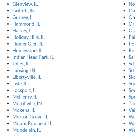
Glenview, IL
Nor
Griffith, IN
Oa
Gurnee, IL
Oa
Hammond, IL
Orl
Harvey, IL
Os
Holiday Hills, IL
Pal
Homer Glen, IL
Po
Homewood, IL
Ro
Indian Head Park, IL
Sai
Joliet, IL
Sc
Lansing, IN
Sch
Libertyville, IL
Sko
Lisle, IL
So
Lockport, IL
So
McHenry, IL
Spr
Merrillville, IN
Tin
Mokena, IL
Va
Morton Grove, IL
Wa
Mount Prospect, IL
Wa
Mundelein, IL
We