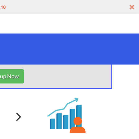
t10
nup Now