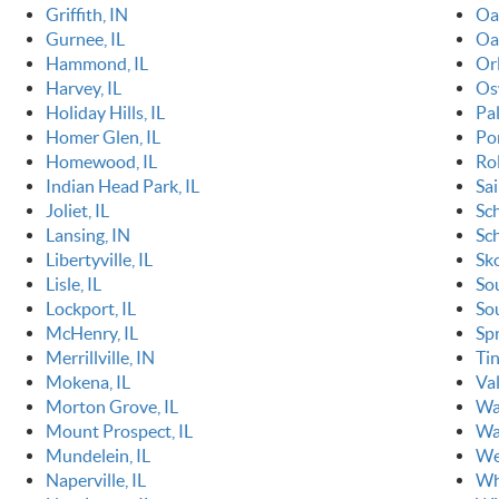
Griffith, IN
Oa
Gurnee, IL
Oa
Hammond, IL
Orl
Harvey, IL
Os
Holiday Hills, IL
Pal
Homer Glen, IL
Po
Homewood, IL
Ro
Indian Head Park, IL
Sai
Joliet, IL
Sc
Lansing, IN
Sch
Libertyville, IL
Sko
Lisle, IL
So
Lockport, IL
So
McHenry, IL
Spr
Merrillville, IN
Tin
Mokena, IL
Va
Morton Grove, IL
Wa
Mount Prospect, IL
Wa
Mundelein, IL
We
Naperville, IL
Wh