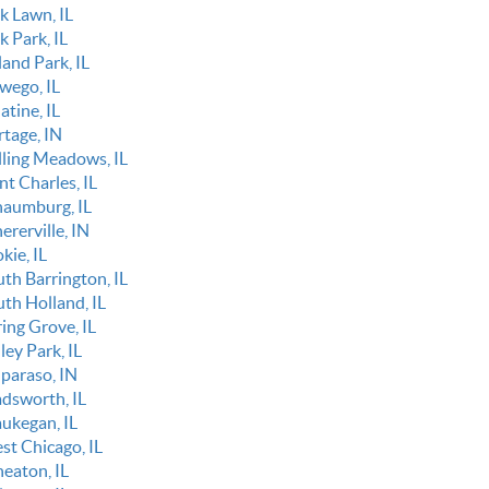
k Lawn, IL
k Park, IL
and Park, IL
wego, IL
atine, IL
rtage, IN
lling Meadows, IL
nt Charles, IL
haumburg, IL
ererville, IN
kie, IL
uth Barrington, IL
uth Holland, IL
ing Grove, IL
ley Park, IL
lparaso, IN
dsworth, IL
ukegan, IL
st Chicago, IL
eaton, IL