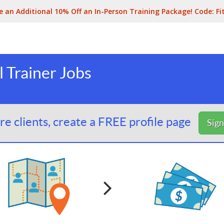
e an Additional 10% Off an In-Person Training Package! Code:
Fi
l Trainer Jobs
e clients, create a FREE profile page
Sig